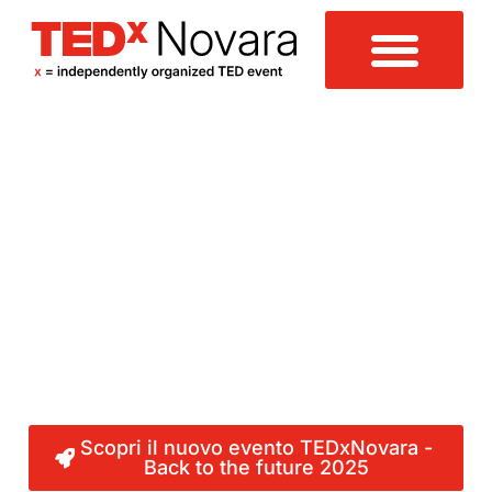
TEDx Novara
TEDxNovara
è un evento che cresce di anno in
anno
supportato da un team di volontari
professionisti nei loro ambiti lavorativi che ha
l’obiettivo di celebrare la curiosità intellettuale
come leva per il
miglioramento del nostro
futuro
e di creare una comunità di pensatori
creativi e innovativi che possano offrire
ispirazione ed esempio.
Scopri il nuovo evento TEDxNovara -
Back to the future 2025