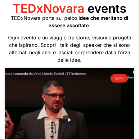
TEDxNovara 2025
TEDxNovara
events
Pronti per un viaggio nel
TEDxNovara porta sul palco
idee che meritano di
essere ascoltate
tempo?
.
Ogni evento è un viaggio tra storie, visioni e progetti
che ispirano. Scopri i talk degli speaker che si sono
alternati negli anni e lasciati sorprendere dalla forza
delle idee.
2017