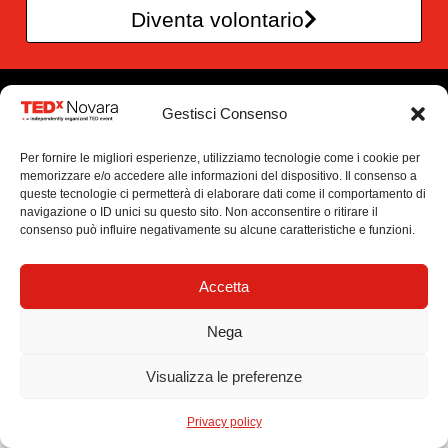
Diventa volontario
TEDxNovara è un’iniziativa
Gestisci Consenso
di CreAttivi – Officina di idee
Per fornire le migliori esperienze, utilizziamo tecnologie come i cookie per
Via Croci 3/B , 28100 Novara
memorizzare e/o accedere alle informazioni del dispositivo. Il consenso a
info@tedxnovara.com
queste tecnologie ci permetterà di elaborare dati come il comportamento di
navigazione o ID unici su questo sito. Non acconsentire o ritirare il
P.IVA 02375130032
consenso può influire negativamente su alcune caratteristiche e funzioni.
CF. 94057280037
Newsletter
Accetta
This independent TEDx event is operated under license from TED.
Nega
Visualizza le preferenze
Privacy policy