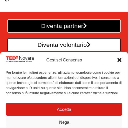
Diventa partner
Diventa volontario
Gestisci Consenso
TEDxNovara è un’iniziativa
Per fornire le migliori esperienze, utilizziamo tecnologie come i cookie per
di CreAttivi – Officina di idee
memorizzare e/o accedere alle informazioni del dispositivo. Il consenso a
queste tecnologie ci permetterà di elaborare dati come il comportamento di
Via Croci 3/B , 28100 Novara
navigazione o ID unici su questo sito. Non acconsentire o ritirare il
info@tedxnovara.com
consenso può influire negativamente su alcune caratteristiche e funzioni.
P.IVA 02375130032
CF. 94057280037
Accetta
Newsletter
Nega
This independent TEDx event is operated under license from TED.