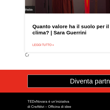
Quanto valore ha il suolo per il
clima? | Sara Guerrini
LEGGI TUTTO »
Diventa partn
TEDxNovara è un’iniziativa
di CreAttivi – Officina di idee