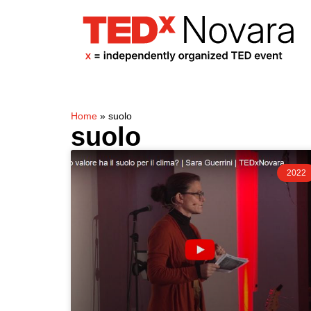
Home
»
suolo
suolo
2022