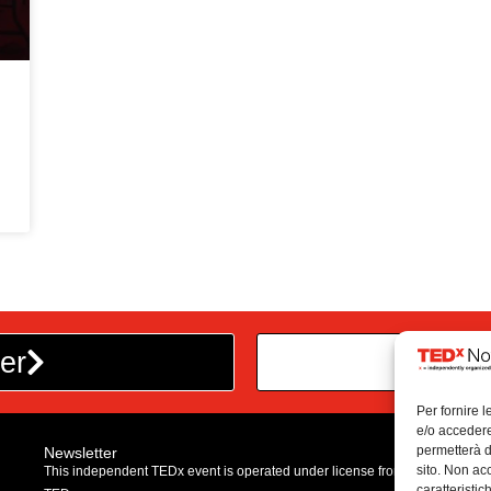
er
Dive
Per fornire 
e/o accedere
permetterà d
Newsletter
sito. Non ac
This independent TEDx event is operated under license from
caratteristic