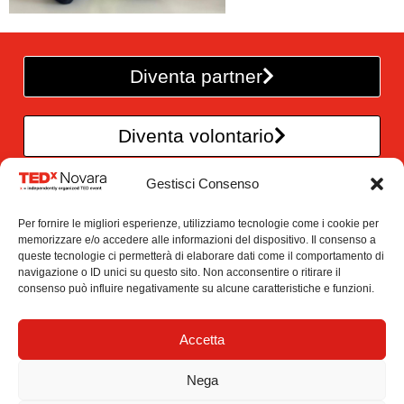
Diventa partner
Diventa volontario
Gestisci Consenso
TEDxNovara è un’iniziativa
Per fornire le migliori esperienze, utilizziamo tecnologie come i cookie per
di CreAttivi – Officina di idee
memorizzare e/o accedere alle informazioni del dispositivo. Il consenso a
queste tecnologie ci permetterà di elaborare dati come il comportamento di
Via Croci 3/B , 28100 Novara
navigazione o ID unici su questo sito. Non acconsentire o ritirare il
info@tedxnovara.com
consenso può influire negativamente su alcune caratteristiche e funzioni.
P.IVA 02375130032
CF. 94057280037
Accetta
Newsletter
Nega
This independent TEDx event is operated under license from TED.