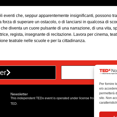
ccoli eventi che, seppur apparentemente insignificanti, possono t
forza di superare un ostacolo, o di lanciarsi in qualcosa di scon
 che diventa un cuore pulsante di una narrazione, di una vita, sp
ttrice, regista, insegnante di recitazione. Lavora per cinema, teatr
ne teatrale nelle scuole e per la cittadinanza.
er
Dive
Per fornire 
e/o accedere
permetterà d
Newsletter
sito. Non ac
This independent TEDx event is operated under license from
caratteristic
TED.