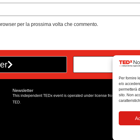
 browser per la prossima volta che commento.
er
Dive
Per fornire 
e/o accedere
permetterà d
Newsletter
sito. Non ac
This independent TEDx event is operated under license from
caratteristic
TED.
Ac