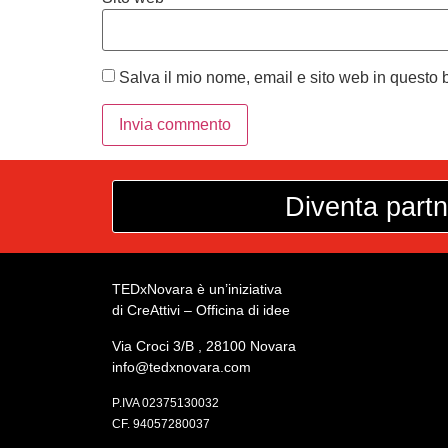
Salva il mio nome, email e sito web in questo
Diventa partn
TEDxNovara è un’iniziativa
di CreAttivi – Officina di idee
Via Croci 3/B , 28100 Novara
info@tedxnovara.com
P.IVA 02375130032
CF. 94057280037