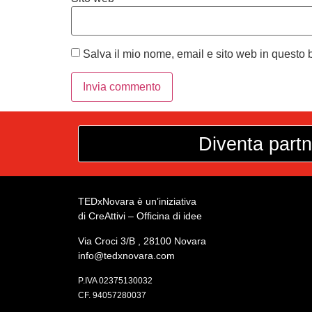
Salva il mio nome, email e sito web in questo
Diventa partn
TEDxNovara è un’iniziativa
di CreAttivi – Officina di idee
Via Croci 3/B , 28100 Novara
info@tedxnovara.com
P.IVA 02375130032
CF. 94057280037