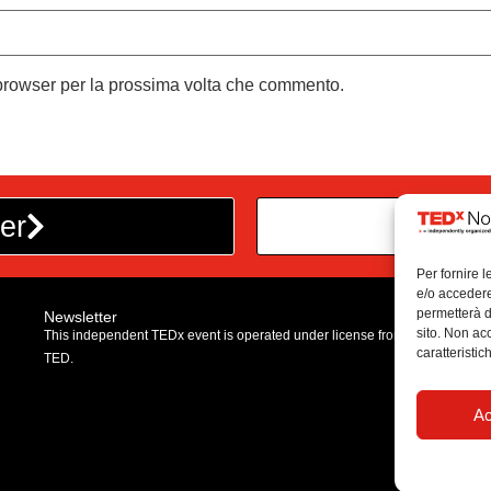
 browser per la prossima volta che commento.
er
Dive
Per fornire 
e/o accedere
permetterà d
Newsletter
sito. Non ac
This independent TEDx event is operated under license from
caratteristic
TED.
Ac